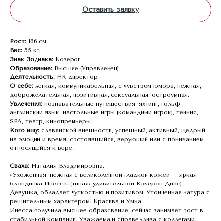
Оставить заявку
Рост:
166 см.
Вес:
55 кг.
Знак Зодиака:
Козерог.
Образование:
Высшее (Управленец)
Деятельность:
HR-директор
О себе:
легкая, коммуникабельная, с чувством юмора, нежная,
доброжелательная, позитивная, сексуальная, остроумная.
Увлечения:
познавательные путешествия, яхтинг, гольф,
английский язык, настольные игры (командный игрок), теннис,
SPА, театр, кинопремьеры.
Кого ищу:
славянской внешности, успешный, активный, щедрый
на эмоции и время, состоявшийся, верующий или с пониманием
относящейся к вере.
Сваха:
Наталия Владимировна.
«Ухоженная, нежная с великолепной гладкой кожей – яркая
блондинка Инесса. (типаж удивительной Кэмерон Диас)
Девушка, обладает чуткостью и позитивом. Утонченная натура с
решительным характером. Красива и Умна.
Инесса получила высшее образование, сейчас занимает пост в
стабильной компании. Уважаема и справедлива с коллегами.