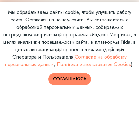
АНКЕТЫ
Мы обрабатываем файлы cookie, чтобы улучшить работу
КОМАНДА
сайта. Оставаясь на нашем сайте, Вы соглашаетесь с
СМИ О НАС
обработкой персональных данных, собираемых
БЛОГ
посредством метрической программы «Яндекс Метрика», в
КОНТАКТЫ
целях аналитики посещаемости сайта, и платформы Tilda, в
целях автоматизации процессов взаимодействия
Оператора и Пользователя
(
Согласие на обработку
персональных данных
,
Политика использования Cookies
)
.
Консультация специалиста
по подбору пары
СОГЛАШАЮСЬ
5.500 ₽
ОПЛАТИТЬ
Акция! Консультация
специалиста по подбору +
консультация психолога